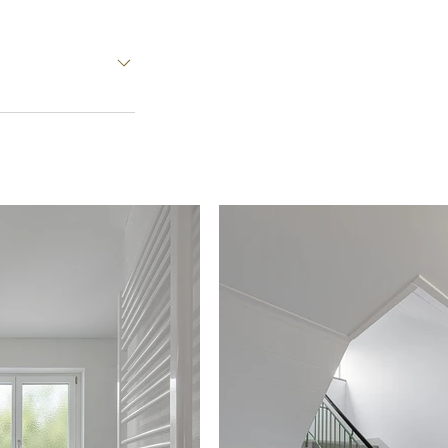
tthelfstrasse
erb: 2023
 Architektur:
gement: LBM
rti +
chnik: WKS
ustechnik: rt
üftung: rt
Bauphysik:
ndschutz: ProteQ
atch, Zürich und
d mit KI