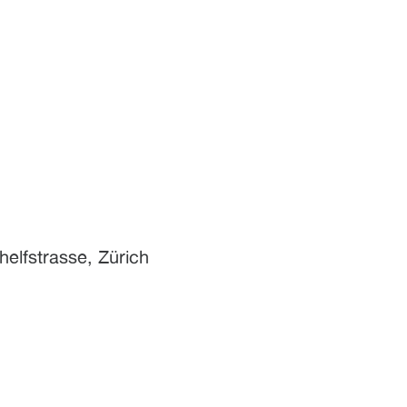
lfstrasse, Zürich
G