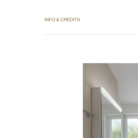
INFO & CREDITS
Projekt: Erneuerung Wohnüberbauung Go
Nutzung: Wohnen Planerwahl / Wettbew
Besonderes: Inventarisierte Liegenschaft
CBA Architekten AG, Zürich Baumana
Partner AG. Zürich Fachplaner Statik: Ma
Dietschweiler AG Fachplaner Elektrote
Partner AG, Schaffhausen Fachplaner Ha
haustechnik GmbH, Bülach Fachplaner L
haustechnik GmbH, Bülach Fachplaner 
Braune Roth AG, Zürich Fachplaner Bra
GmbH. Schaffhausen Fotografie: Archib
Thomas Hussel, Zürich, historisches Bil
bearbeitet,