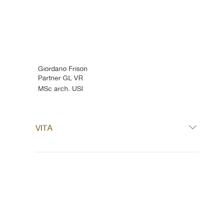
Giordano Frison
Partner GL VR
MSc arch. USI
VITA
2024
 Neubenennung CBA Architekten AG 
und Mitinhaber
2021
 Mitglied der Geschäftsleitung bei 
Camenzind Bosshard Architekten