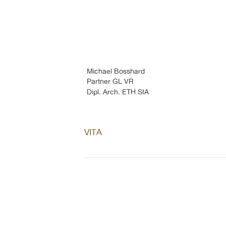
Michael Bosshard
Partner GL VR
Dipl. Arch. ETH SIA
VITA
2024
 Neubenennung CBA Architekte
2023
Jurytätigkeit
2021
 Camenzind Bosshard Architekte
neuer Geschäftsleitung