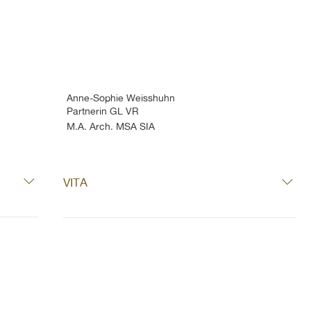
Anne-Sophie Weisshuhn
Partnerin GL VR
M.A. Arch. MSA SIA
VITA
n AG
2024
 Neubenennung CBA Architekten AG 
und Mitinhaberin
n mit 
2021
 Mitglied der Geschäftsleitung bei 
Camenzind Bosshard Architekten