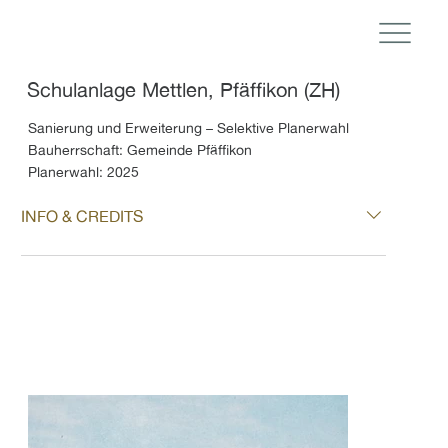
Schulanlage Mettlen, Pfäffikon (ZH)
Sanierung und Erweiterung – Selektive Planerwahl
Bauherrschaft: Gemeinde Pfäffikon
Planerwahl: 2025
INFO & CREDITS
Projekt: Schulanlage Mettlen, Pfäffikon (ZH)
Nutzung: Schule Planerwahl: 2025 Architektur:
CBA Architekten AG, Zürich Baumanagement:
PBM Planungs- und Baumanagement AG,
Zürich Fachplaner Statik: Basler & Hofmann
AG, Kriens Fachplaner Elektrotechnik: Mettler +
Partner AG, Zürich Fachplaner Haustechnik:
Beag Engineering AG, Zürich Bilder: CBA