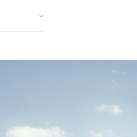
am Albis Nutzung:
tur: Camenzind
anagement:
, Zürich
ingenieure AG,
cher Schaub AG,
ettler + Partner
fmann & Müller
achplaner
hur Fachplaner
re AG, Zürich