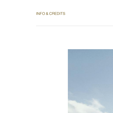
INFO & CREDITS
Projekt: Schulanlage Butzen, Affoltern 
Primarschule Planerwahl: 2018 Architek
Bosshard Architekten AG, Zürich Baum
Schmid Architekten Baumanagement SIA
Fachplaner Statik: Ruggli & Partner Bau
Zürich Fachplaner HLK: Leimgruber Fis
Ennetbaden Fachplaner Elektrotechnik: M
AG, Zürich Landschaftsarchitektur: Hof
Landschaftsarchitektur GmbH, Zürich F
Bauphysik: BWS Bauphysik AG, Wintert
Brandschutz: BIQS Brandschutzingenieu