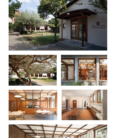
Elektrotechnik: CH-Ingenieure GmbH, Zürich
Fachplaner Haustechnik: Willi Werner
Engineering GmbH, Zürich Fachplaner
Bauphysik: A+I Kollektiv, Zürich Fotografie:
Lucas Peters, Zürich