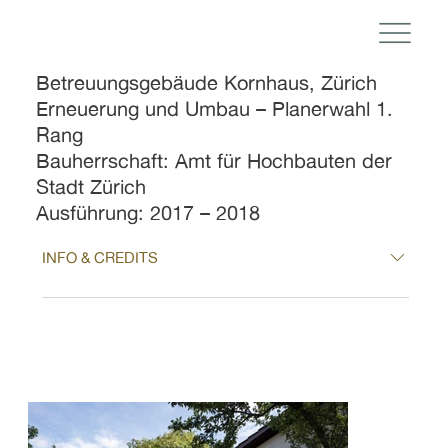
Betreuungsgebäude Kornhaus, Zürich
Erneuerung und Umbau – Planerwahl 1.
Rang
Bauherrschaft: Amt für Hochbauten der
Stadt Zürich
Ausführung: 2017 – 2018
INFO & CREDITS
Projekt: Betreuungsgebäude Kornhaus, Zürich
Nutzung: Betreuung Wettbewerb: 2015
Architektur: Camenzind Bosshard Architekten
AG, Zürich Baumanagement: Schmid
Architekten Baumanagement SIA, Zürich
Fachplaner Statik: Ruggli & Partner
Bauingenieure AG, Zürich Fachplaner